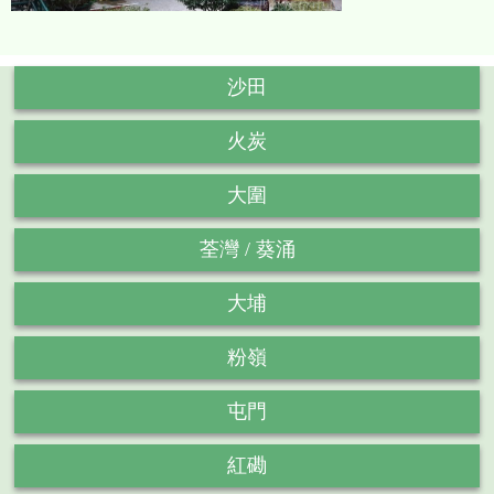
沙田
火炭
大圍
荃灣 / 葵涌
大埔
粉嶺
屯門
紅磡