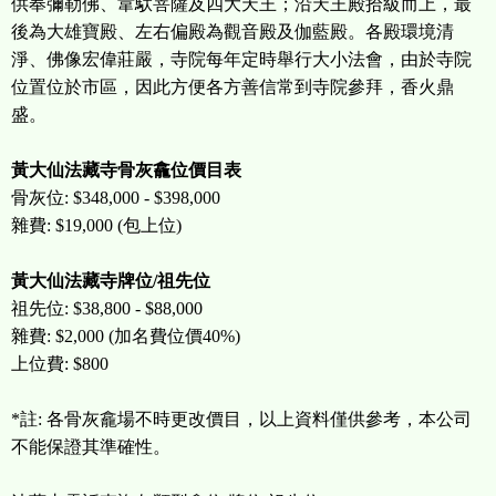
供奉彌勒佛、韋馱菩薩及四大天王；沿天王殿拾級而上，最
後為大雄寶殿、左右偏殿為觀音殿及伽藍殿。各殿環境清
淨、佛像宏偉莊嚴，寺院每年定時舉行大小法會，由於寺院
位置位於市區，因此方便各方善信常到寺院參拜，香火鼎
盛。
黃大仙法藏寺骨灰龕位價目表
骨灰位: $348,000 - $398,000
雜費: $19,000 (包上位)
黃大仙法藏寺牌位/祖先位
祖先位: $38,800 - $88,000
雜費: $2,000 (加名費位價40%)
上位費: $800
*註: 各骨灰龕場不時更改價目，以上資料僅供參考，本公司
不能保證其準確性。