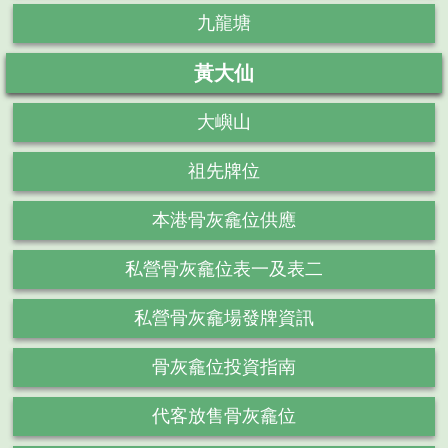
九龍塘
黃大仙
大嶼山
祖先牌位
本港骨灰龕位供應
私營骨灰龕位表一及表二
私營骨灰龕場發牌資訊
骨灰龕位投資指南
代客放售骨灰龕位