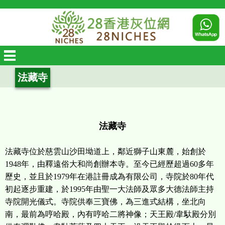
法藏寺
法藏寺
法藏寺位於慈雲山沙田坳道上，鄰近獅子山東麓，始創於
1948年，由釋遠俗大和尚創辦本寺。至今已經歷超過60多年
歷史，並且於1979年在港註冊成為有限公司，寺院於80年代
初起逐步重建，於1995年由聖一大法師及眾多大德法師主持
寺院開光儀式。寺院供奉三寶佛，為三進式結構，坐北向
南，最前為哼哈殿，內有哼哈二將神像；天王殿/韋馱殿分別