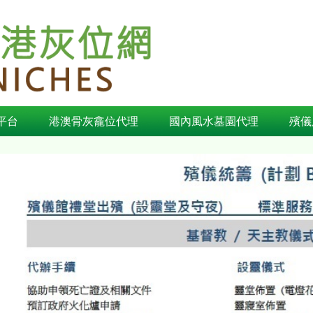
平台
港澳骨灰龕位代理
國內風水墓園代理
殯儀