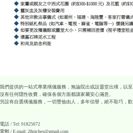
我們提供的一站式專業殯儀服務，無論院出或設靈堂出殯，以至
沒有任何隱性收費，確保各個方面都讓家屬安心滿意。
另設有自選殯儀服務，一切豐儉由人，多年信譽，絕不取巧，歡
電話 / Tel: 91825072
電郵 / E-mail:
28niches@gmail.com