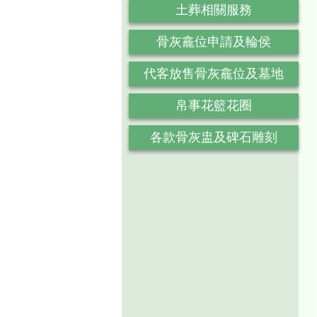
土葬相關服務
骨灰龕位申請及輪侯
代客放售骨灰龕位及墓地
帛事花籃花圈
各款骨灰盅及碑石雕刻