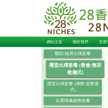
網站主頁
關於我們
交易
醫院/殮房出殯套餐
禮堂出殯套餐 (教會/無宗
教儀式)
禮堂出殯套餐 (佛教/道教儀
式)
自選殯儀服務套餐